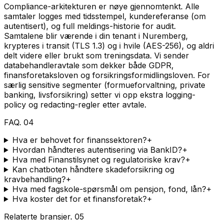
Compliance-arkitekturen er nøye gjennomtenkt. Alle
samtaler logges med tidsstempel, kundereferanse (om
autentisert), og full meldings-historie for audit.
Samtalene blir værende i din tenant i Nuremberg,
krypteres i transit (TLS 1.3) og i hvile (AES-256), og aldri
delt videre eller brukt som treningsdata. Vi sender
databehandleravtale som dekker både GDPR,
finansforetaksloven og forsikringsformidlingsloven. For
særlig sensitive segmenter (formueforvaltning, private
banking, livsforsikring) setter vi opp ekstra logging-
policy og redacting-regler etter avtale.
FAQ
.
04
Hva er behovet for finanssektoren?
+
Hvordan håndteres autentisering via BankID?
+
Hva med Finanstilsynet og regulatoriske krav?
+
Kan chatboten håndtere skadeforsikring og
kravbehandling?
+
Hva med fagskole-spørsmål om pensjon, fond, lån?
+
Hva koster det for et finansforetak?
+
Relaterte bransjer
.
05