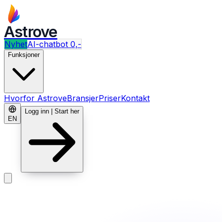
Astrove
Nyhet
AI-chatbot 0,-
Funksjoner
Hvorfor Astrove
Bransjer
Priser
Kontakt
Logg inn | Start her
EN