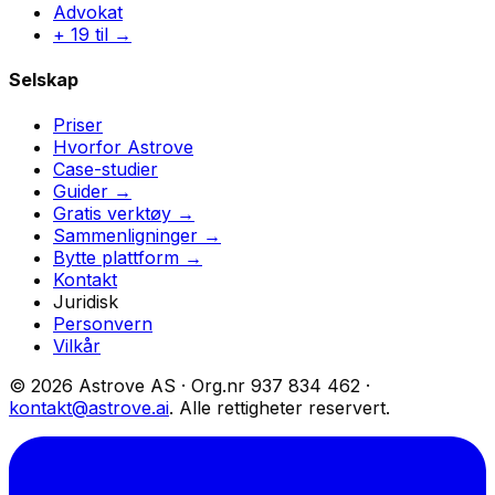
Advokat
+ 19 til →
Selskap
Priser
Hvorfor Astrove
Case-studier
Guider →
Gratis verktøy →
Sammenligninger →
Bytte plattform →
Kontakt
Juridisk
Personvern
Vilkår
© 2026 Astrove AS ·
Org.nr
937 834 462 ·
kontakt@astrove.ai
.
Alle rettigheter reservert.