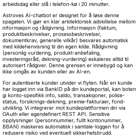
arbeidsdag eller stå i telefon-kø i 20 minutter.
Astroves AI-chatbot er designet for å løse denne
spagaten. Vi gjør en klar arkitektonisk adskillelse mellom
informasjon og rådgivning. Informasjon (faktum,
produktbeskrivelser, prosessbeskrivelser,
dokumentkrav, generelle vilkår) besvares automatisk
med kildehenvisning til din egen kilde. Rådgivning
(personlig vurdering, produkt-anbefaling,
investeringsråd, dekning-vurdering) eskaleres alltid til
autorisert rådgiver. Denne grensen er innebygd og kan
ikke omgås av kunden eller av AI-en.
For autentiserte kunder utvider vi flyten. Når en kunde
har logget inn via BankID på din kundeportal, kan boten
gi konto-spesifikk info, saldo, transaksjoner, polise-
status, forsikrings-dekning, premie-fakturaer, fond-
utvikling. Vi integrerer mot kundeplattformen din via
OAuth eller egendefinert REST API. Sensitive
opplysninger (personnummer, fullt kontonummer,
BBAN) maskeres automatisk i samtale-loggen for å
redusere risiko ved eventuelt sikkerhetsbrudd.