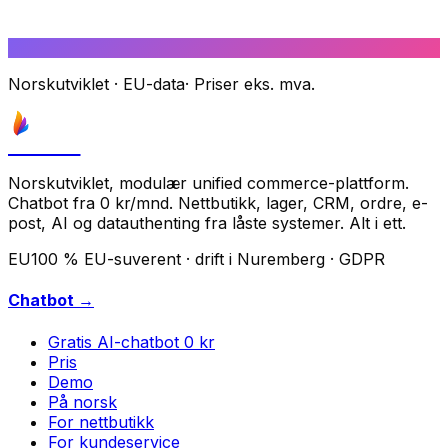
Norskutviklet
·
EU-data
·
Priser eks. mva.
Astrove
Norskutviklet, modulær unified commerce-plattform.
Chatbot fra 0 kr/mnd. Nettbutikk, lager, CRM, ordre, e-
post, AI og datauthenting fra låste systemer. Alt i ett.
EU
100 % EU-suverent · drift i Nuremberg · GDPR
Chatbot →
Gratis AI-chatbot
0 kr
Pris
Demo
På norsk
For nettbutikk
For kundeservice