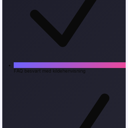
FAQ besvart med kildehenvisning