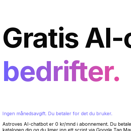
Gratis AI-
bedrifter.
Ingen månedsavgift. Du betaler for det du bruker.
Astroves AI-chatbot er 0 kr/mnd i abonnement. Du betaler 
katalogen din og du limer inn ett script via Google Tag