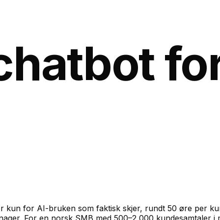
chatbot fo
kun for AI-bruken som faktisk skjer, rundt 50 øre per kund
 Manager. For en norsk SMB med 500–2 000 kundesamtaler i