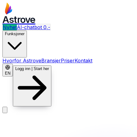
Astrove
Nyhet
AI-chatbot 0,-
Funksjoner
Hvorfor Astrove
Bransjer
Priser
Kontakt
Logg inn | Start her
EN