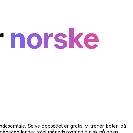
r
norske
esamtale. Selve oppsettet er gratis: vi trener boten på
 måneden lander total månedskostnad typisk på noen