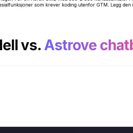
spesialfunksjoner som krever koding utenfor GTM. Legg den 
ell
vs.
Astrove chat