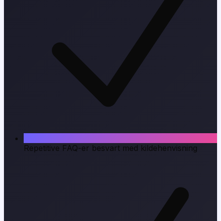
Repetitive FAQ-er besvart med kildehenvisning