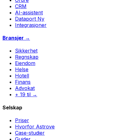
CRM
AI-assistent
Dataport
Ny
Integrasjoner
Bransjer →
Sikkerhet
Regnskap
Eiendom
Helse
Hotell
Finans
Advokat
+ 19 til →
Selskap
Priser
Hvorfor Astrove
Case-studier
Guider →