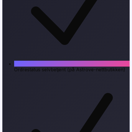
Ordrestatus selvbetjent (på Astrove-nettbutikken)