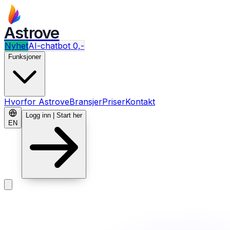
Astrove
Nyhet
AI-chatbot 0,-
Funksjoner
Hvorfor Astrove
Bransjer
Priser
Kontakt
Logg inn | Start her
EN