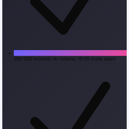
250–500 kr/mnd i AI-tokens, 15–25 t/uke spart