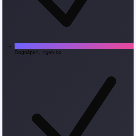
Døgnåpen, ingen kø