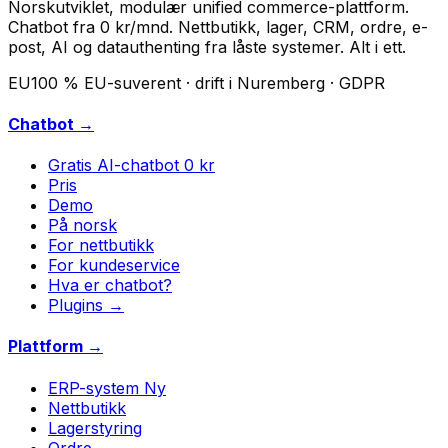
Norskutviklet, modulær unified commerce-plattform.
Chatbot fra 0 kr/mnd. Nettbutikk, lager, CRM, ordre, e-
post, AI og datauthenting fra låste systemer. Alt i ett.
EU
100 % EU-suverent · drift i Nuremberg · GDPR
Chatbot →
Gratis AI-chatbot
0 kr
Pris
Demo
På norsk
For nettbutikk
For kundeservice
Hva er chatbot?
Plugins →
Plattform →
ERP-system
Ny
Nettbutikk
Lagerstyring
Ordre