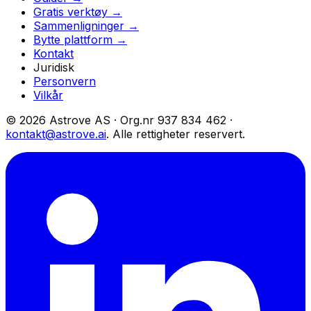
Gratis verktøy →
Sammenligninger →
Bytte plattform →
Kontakt
Juridisk
Personvern
Vilkår
© 2026 Astrove AS ·
Org.nr
937 834 462 ·
kontakt@astrove.ai
.
Alle rettigheter reservert.