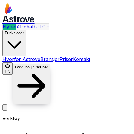
Astrove
Nyhet
AI-chatbot 0,-
Funksjoner
Hvorfor Astrove
Bransjer
Priser
Kontakt
Logg inn | Start her
EN
Verktøy