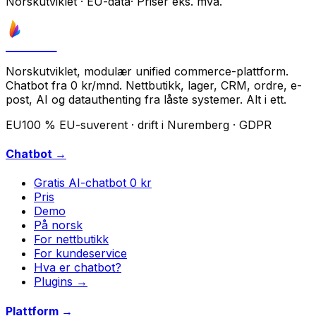
Norskutviklet
·
EU-data
·
Priser eks. mva.
Astrove
Norskutviklet, modulær unified commerce-plattform.
Chatbot fra 0 kr/mnd. Nettbutikk, lager, CRM, ordre, e-
post, AI og datauthenting fra låste systemer. Alt i ett.
EU
100 % EU-suverent · drift i Nuremberg · GDPR
Chatbot →
Gratis AI-chatbot
0 kr
Pris
Demo
På norsk
For nettbutikk
For kundeservice
Hva er chatbot?
Plugins →
Plattform →