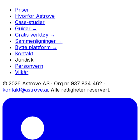
Priser
Hvorfor Astrove
Case-studier
Guider →
Gratis verktøy →
Sammenligninger →
Bytte plattform →
Kontakt
Juridisk
Personvern
Vilkår
© 2026 Astrove AS ·
Org.nr
937 834 462 ·
kontakt@astrove.ai
.
Alle rettigheter reservert.