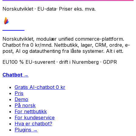
Norskutviklet
·
EU-data
·
Priser eks. mva.
Astrove
Norskutviklet, modulær unified commerce-plattform.
Chatbot fra 0 kr/mnd. Nettbutikk, lager, CRM, ordre, e-
post, AI og datauthenting fra låste systemer. Alt i ett.
EU
100 % EU-suverent · drift i Nuremberg · GDPR
Chatbot →
Gratis AI-chatbot
0 kr
Pris
Demo
På norsk
For nettbutikk
For kundeservice
Hva er chatbot?
Plugins →