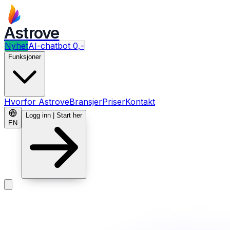
Astrove
Nyhet
AI-chatbot 0,-
Funksjoner
Hvorfor Astrove
Bransjer
Priser
Kontakt
Logg inn | Start her
EN