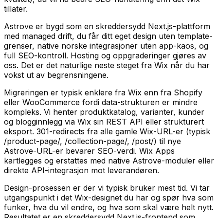
tillater.
Astrove er bygd som en skreddersydd Next.js-plattform
med managed drift, du får ditt eget design uten template-
grenser, native norske integrasjoner uten app-kaos, og
full SEO-kontroll. Hosting og oppgraderinger gjøres av
oss. Det er det naturlige neste steget fra Wix når du har
vokst ut av begrensningene.
Migreringen er typisk enklere fra Wix enn fra Shopify
eller WooCommerce fordi data-strukturen er mindre
kompleks. Vi henter produktkatalog, varianter, kunder
og blogginnlegg via Wix sin REST API eller strukturert
eksport. 301-redirects fra alle gamle Wix-URL-er (typisk
/product-page/, /collection-page/, /post/) til nye
Astrove-URL-er bevarer SEO-verdi. Wix Apps
kartlegges og erstattes med native Astrove-moduler eller
direkte API-integrasjon mot leverandøren.
Design-prosessen er der vi typisk bruker mest tid. Vi tar
utgangspunkt i det Wix-designet du har og spør hva som
funker, hva du vil endre, og hva som skal være helt nytt.
Resultatet er en skreddersydd Next.js-frontend som