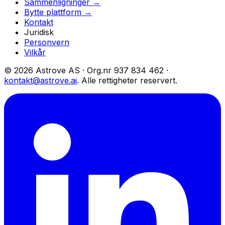
Sammenligninger →
Bytte plattform →
Kontakt
Juridisk
Personvern
Vilkår
© 2026 Astrove AS ·
Org.nr
937 834 462 ·
kontakt@astrove.ai
.
Alle rettigheter reservert.