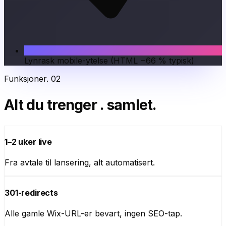
Lynrask mobile-ytelse (HTML −66 % typisk)
Funksjoner
.
02
Alt du trenger
.
samlet.
1–2 uker live
Fra avtale til lansering, alt automatisert.
301-redirects
Alle gamle Wix-URL-er bevart, ingen SEO-tap.