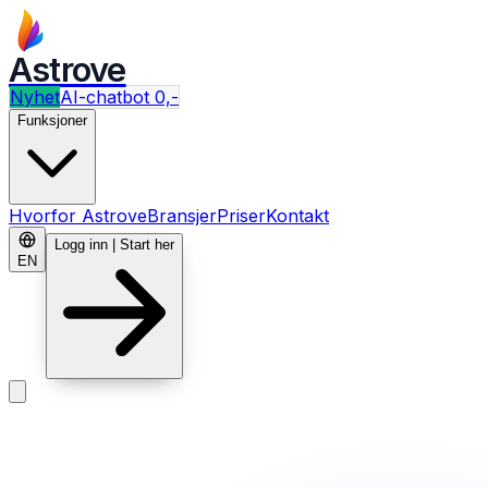
Astrove
Nyhet
AI-chatbot 0,-
Funksjoner
Hvorfor Astrove
Bransjer
Priser
Kontakt
Logg inn | Start her
EN