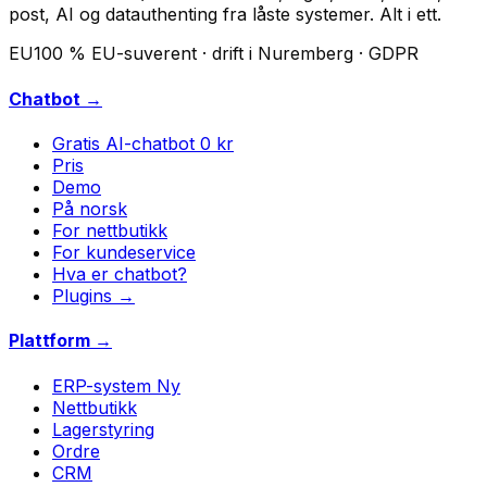
post, AI og datauthenting fra låste systemer. Alt i ett.
EU
100 % EU-suverent · drift i Nuremberg · GDPR
Chatbot →
Gratis AI-chatbot
0 kr
Pris
Demo
På norsk
For nettbutikk
For kundeservice
Hva er chatbot?
Plugins →
Plattform →
ERP-system
Ny
Nettbutikk
Lagerstyring
Ordre
CRM