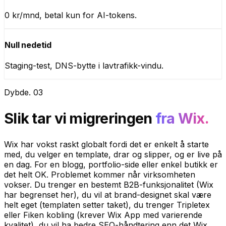
0 kr/mnd, betal kun for AI-tokens.
Null nedetid
Staging-test, DNS-bytte i lavtrafikk-vindu.
Dybde
.
03
Slik tar vi migreringen
fra Wix.
Wix har vokst raskt globalt fordi det er enkelt å starte
med, du velger en template, drar og slipper, og er live på
en dag. For en blogg, portfolio-side eller enkel butikk er
det helt OK. Problemet kommer når virksomheten
vokser. Du trenger en bestemt B2B-funksjonalitet (Wix
har begrenset her), du vil at brand-designet skal være
helt eget (templaten setter taket), du trenger Tripletex
eller Fiken kobling (krever Wix App med varierende
kvalitet), du vil ha bedre SEO-håndtering enn det Wix