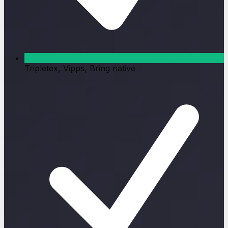
Tripletex, Vipps, Bring native