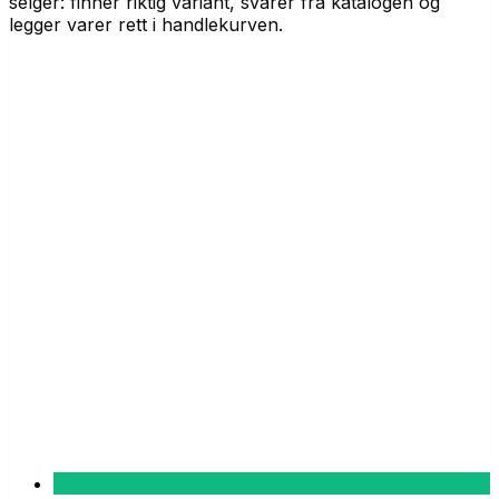
selger: finner riktig variant, svarer fra katalogen og
legger varer rett i handlekurven.