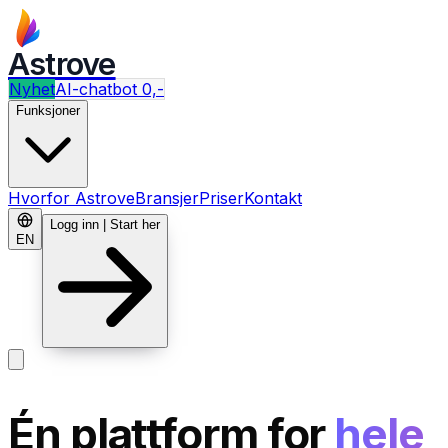
Astrove
Nyhet
AI-chatbot 0,-
Funksjoner
Hvorfor Astrove
Bransjer
Priser
Kontakt
Logg inn | Start her
EN
Én plattform for
hele