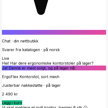
Chat · din nettbutikk
Svarer fra katalogen · på norsk
Live
Hei! Har dere ergonomiske kontorstoler på lager?
Ja! Denne er mest solgt, og på lager nå:
ErgoFlex Kontorstol, sort mesh
Justerbar nakkestøtte · på lager
2 490 kr
Legg i kurv
Vi skal møblere et nytt kontor, trenger 8 stk 🙂