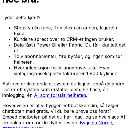
Lyder dette kjent?
Shopify i én fane, Tripletex i en annen, lageret i
Excel.
Kundene spredt over to CRM-er ingen bruker.
Data låst i Power BI eller Fabric. Du får ikke tatt det
ut.
Tolv abonnementer, fire byråer, og ingen som ser
helheten.
Hver integrasjon feiler annenhver uke. Hver
«integrasjonsekspert» fakturerer 1 800 kr/timen.
Astrove er ikke enda et system du legger oppå de andre.
Det er ett system som erstatter dem. Én base, én
innlogging, én
AI som forstår helheten
.
Hovedveien er at vi bygger nettbutikken din, så følger
chatboten med gratis. Vil du bare prøve oss først?
Embed chatboten på det du har i dag, og se hva slags AI
vi snakker om før du flytter resten.
Bygget i Norge,