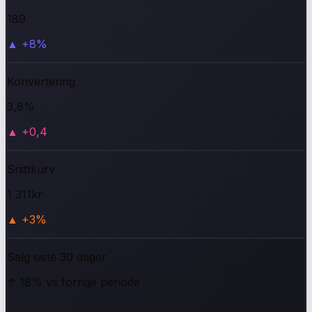
189
▲
+8%
Konvertering
3,8
%
▲
+0,4
Snittkurv
1 311
kr
▲
+3%
Salg siste 30 dager
↑ 18% vs forrige periode