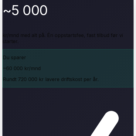
~5 000
kr/mnd med alt på. Én oppstartsfee, fast tilbud før vi
starter.
Du sparer
~60 000 kr/mnd
Rundt 720 000 kr lavere driftskost per år.