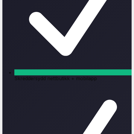
Skreddersydd nettbutikk + mobilapp