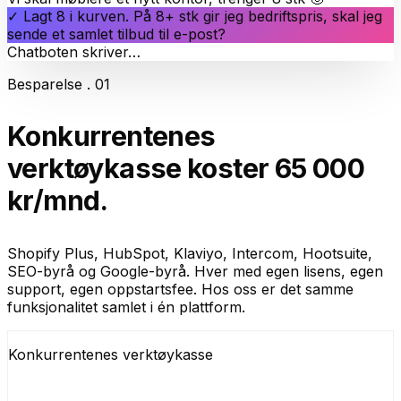
✓ Lagt 8 i kurven. På 8+ stk gir jeg bedriftspris, skal jeg
sende et samlet tilbud til e-post?
Chatboten skriver…
Besparelse
. 01
Konkurrentenes
verktøykasse koster
65 000
kr/mnd.
Shopify Plus, HubSpot, Klaviyo, Intercom, Hootsuite,
SEO-byrå og Google-byrå. Hver med egen lisens, egen
support, egen oppstartsfee. Hos oss er det samme
funksjonalitet samlet i én plattform.
Konkurrentenes verktøykasse