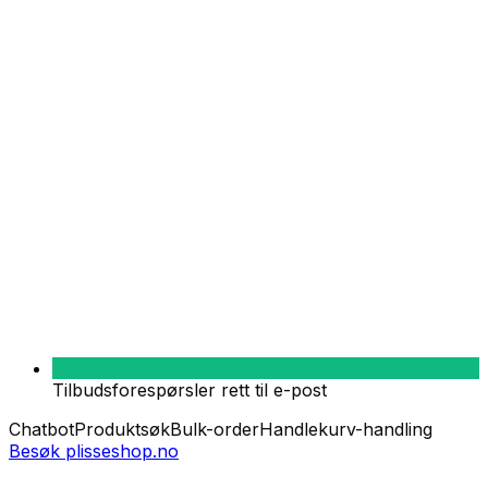
Tilbudsforespørsler rett til e-post
Chatbot
Produktsøk
Bulk-order
Handlekurv-handling
Besøk
plisseshop.no