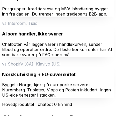
Prisgrupper, kreditt­grense og MVA-håndtering bygget
inn fra dag én. Du trenger ingen tredjeparts B2B-app.
vs
Intercom, Tidio
AI som handler, ikke svarer
Chatboten vår legger varer i handlekurven, sender
tilbud og oppretter ordre. De fleste konkurrenter har AI
som bare svarer på FAQ-spørsmål.
vs
Shopify (CA), Klaviyo (US)
Norsk utvikling + EU-suverenitet
Bygget i Norge, kjørt på europeiske servere i
Nuremberg. Tripletex, Vipps og Posten inkludert. Ingen
US-eide tjenester i stacken.
Hovedproduktet · chatbot 0 kr/mnd