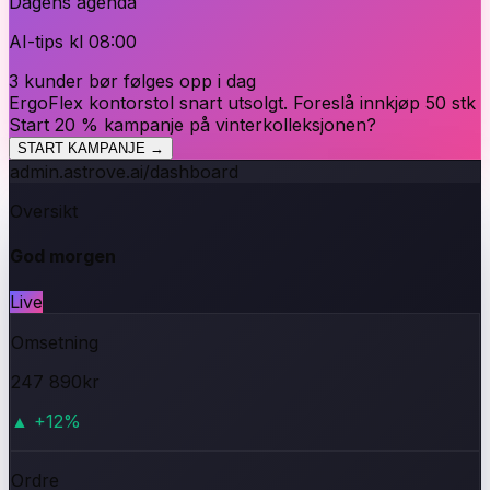
Dagens agenda
AI-tips kl 08:00
3 kunder bør følges opp i dag
ErgoFlex kontorstol snart utsolgt. Foreslå innkjøp 50 stk
Start 20 % kampanje på vinterkolleksjonen?
START KAMPANJE →
admin.astrove.ai/dashboard
Oversikt
God morgen
Live
Omsetning
247 890
kr
▲
+12%
Ordre